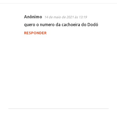
Anônimo
14 de maio de 2021 às 13:19
C
quero o numero da cachoeira do Dodó
o
RESPONDER
m
e
n
t
á
r
i
o
s
P