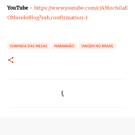
YouTube
-
https://www.youtube.com/c/AMochilaE
OMundoBlog?sub_confirmation=1
CHAPADA DAS MESAS
MARANHÃO
VIAGEM NO BRASIL
C
o
m
e
n
t