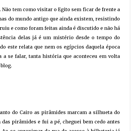
Não tem como visitar o Egito sem ficar de frente a
lhas do mundo antigo que ainda existem, resistindo
ruiu e como foram feitas ainda é discutido e não há
stência delas já é um mistério desde o tempo do
ando este relata que nem os egípcios daquela época
 a se falar, tanta história que aconteceu em volta
 blog.
canto do Cairo as pirâmides marcam a silhueta do
das pirâmides e fui a pé, c
heguei bem cedo antes
.
Ao se aproximar da rua de acesso à bilheteria já