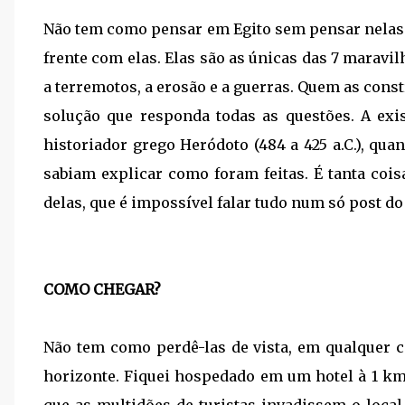
Não tem como pensar em Egito sem pensar nelas. 
frente com elas. Elas são as únicas das 7 maravi
a terremotos, a erosão e a guerras. Quem as const
solução que responda todas as questões. A exi
historiador grego Heródoto (484 a 425 a.C.), qu
sabiam explicar como foram feitas. É tanta coisa
delas, que é impossível falar tudo num só post do
COMO CHEGAR?
Não tem como perdê-las de vista, em qualquer 
horizonte. Fiquei hospedado em um hotel à 1 km 
que as multidões de turistas invadissem o local