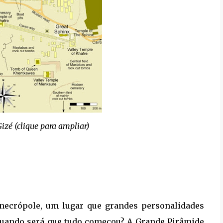
zé (clique para ampliar)
 necrópole, um lugar que grandes personalidades
quando será que tudo começou? A Grande Pirâmide