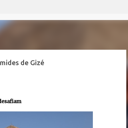
Pular para o conteúdo principal
âmides de Gizé
desafiam