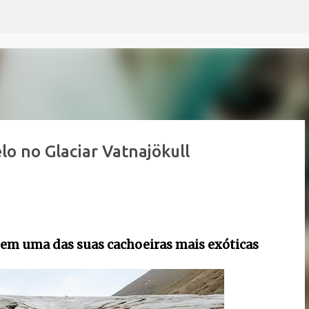
Pular para o conteúdo principal
elo no Glaciar Vatnajökull
 em uma das suas cachoeiras mais exóticas