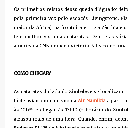
Os primeiros relatos dessa queda d´água foi fe
pela primeira vez pelo escocês Livingstone. El
maior da África), na fronteira entre a Zâmbia e 
tem melhor vista das cataratas. Dentre as vária
americana CNN nomeou Victoria Falls como uma 
COMO CHEGAR?
As cataratas do lado do Zimbabwe se localiza
lá de avião, com um vôo da
Air Namibia
a partir 
às 10h35 e chegar às 13h10 (o horário do Zim
atrasou mais de uma hora. Quando, enfim, acon
Embraer RJ-135 de fabricação brasileira e capacid