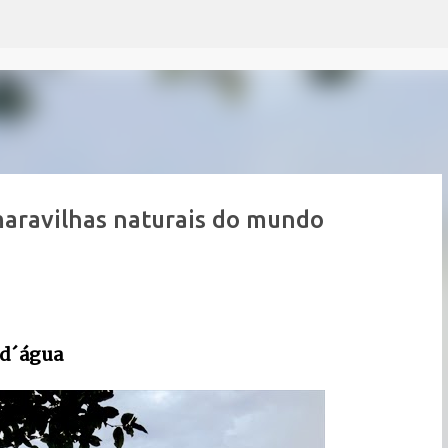
Pular para o conteúdo principal
maravilhas naturais do mundo
o d´água