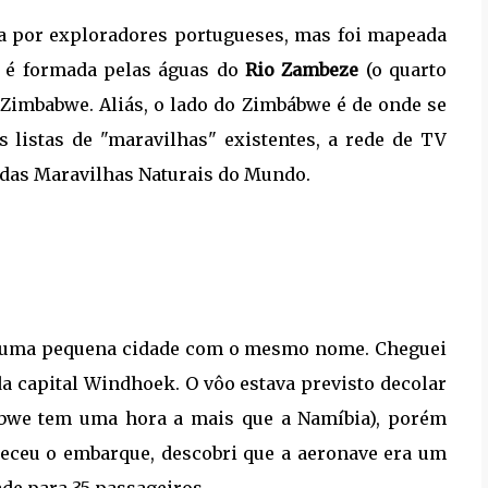
ita por exploradores portugueses, mas foi mapeada
a é formada pelas águas do
Rio Zambeze
(o quarto
o Zimbabwe. Aliás, o lado do Zimbábwe é de onde se
s listas de "maravilhas" existentes, a rede de TV
das Maravilhas Naturais do Mundo.
m numa pequena cidade com o mesmo nome. Cheguei
da capital Windhoek. O vôo estava previsto decolar
babwe tem uma hora a mais que a Namíbia), porém
teceu o embarque, descobri que a aeronave era um
ade para 35 passageiros.