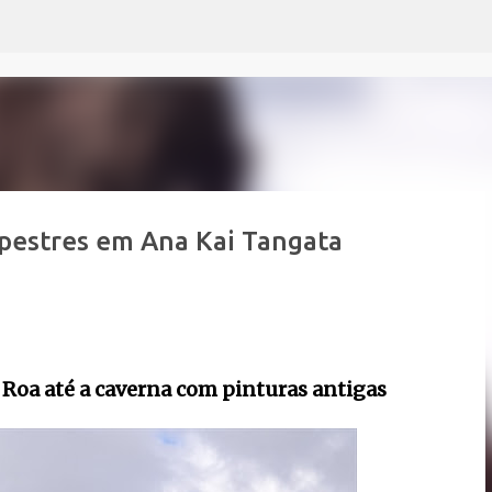
Pular para o conteúdo principal
rupestres em Ana Kai Tangata
a Roa até a caverna com pinturas antigas