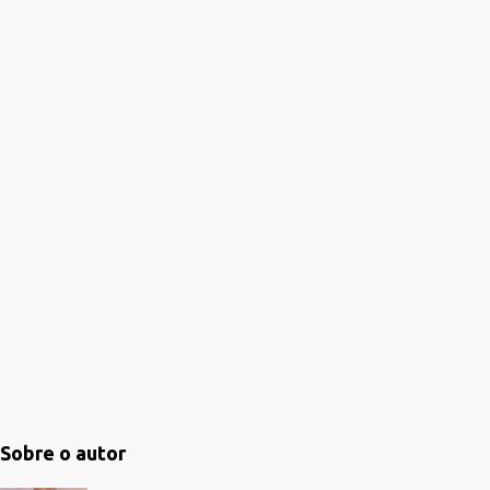
i
o
s
Sobre o autor