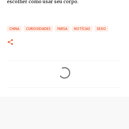
escolher como usar seu corpo.
CHINA
CURIOSIDADES
FARSA
NOTÍCIAS
SEXO
C
o
m
e
n
t
á
r