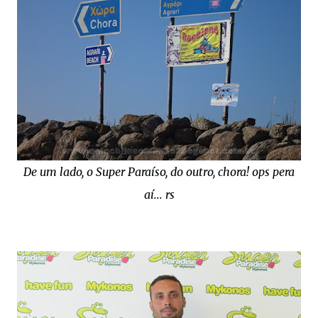
De um lado, o Super Paraíso, do outro, chora! ops pera
aí... rs