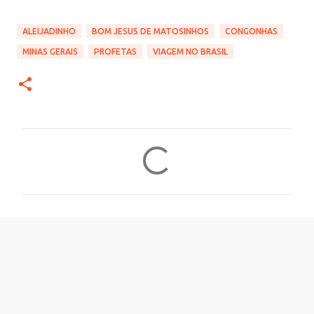
ALEIJADINHO
BOM JESUS DE MATOSINHOS
CONGONHAS
MINAS GERAIS
PROFETAS
VIAGEM NO BRASIL
C
o
m
e
n
t
á
r
i