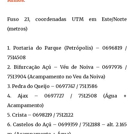
Fuso 23, coordenadas UTM em Este/Norte
(metros)
1. Portaria do Parque (Petrópolis) – 0696819 /
7514508
2. Bifurcação Açú – Véu de Noiva – 0697976 /
7513904 (Acampamento no Veu da Noiva)
3. Pedra do Queijo – 0697747 / 7513586
4. Ajax – 0697727 / 7512508 (Água +
Acampamento)
5. Crista – 0698219 / 7512122
6. Castelos do Açú – 0699359 / 7512188 – alt. 2.165
m. (Acampamento + Água)