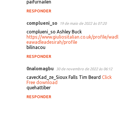
e
paifurnailen
n
RESPONDER
t
complueni_so
19 de maio de 2022 às 07:20
á
complueni_so Ashley Buck
r
https://www.giuliositalian.co.uk/profile/wadl
i
eawadleadesirah/profile
bilinacou
o
s
RESPONDER
0nalomagbu
30 de novembro de 2022 às 06:12
cavecKad_ze_Sioux Falls Tim Beard
Click
Free download
quehattiber
RESPONDER