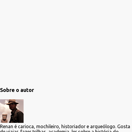
á
r
i
o
Sobre o autor
Renan é carioca, mochileiro, historiador e arqueólogo. Gosta
de viajar, fazer trilhas, academia, ler sobre a história do