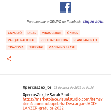
clique aqui
Para acessar o
GRUPO
no Facebook,
.
CAPARAÓ
DICAS
MINAS GERAIS
ÔNIBUS
PARQUE NACIONAL
PICO DA BANDEIRA
PLANEJAMENTO
TRAVESSIA
TREKKING
VIAGEM NO BRASIL
0percusZex_te
23 de abril de 2022 às 01:36
C
0percusZex_te Sarah Smith
o
https://marketplace.visualstudio.com/items?
itemName=riobopeb-ha.Descargar-JAGD-
m
LANZER-gratuita-2022