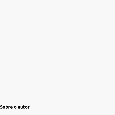
i
o
s
Sobre o autor