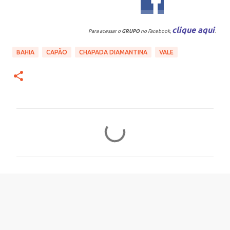
clique aqui
Para acessar o
GRUPO
no Facebook,
.
BAHIA
CAPÃO
CHAPADA DIAMANTINA
VALE
C
o
m
e
n
t
á
r