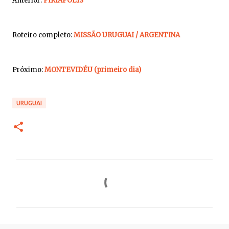
Anterior:
PIRIÁPOLIS
Roteiro completo:
MISSÃO URUGUAI
/
ARGENTINA
Próximo:
MONTE
VIDÉU
(primeiro dia)
URUGUAI
C
o
m
e