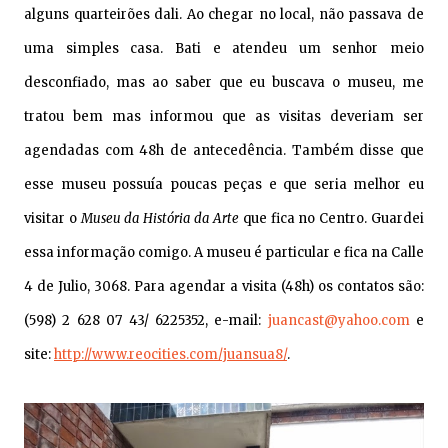
alguns quarteirões dali. Ao chegar no local, não passava de
uma simples casa. Bati e atendeu um senhor meio
desconfiado, mas ao
saber que eu buscava o museu, me
tratou bem mas informou
que as visitas deveriam ser
agendadas com 48h de antecedência. Também disse que
esse museu possuía poucas peças e que seria melhor eu
visitar o
Museu da História da Arte
que fica no Centro. Guardei
essa informação comigo.
A museu é particular e fica na Calle
4 de Julio, 3068. Para agendar a visita (48h) os contatos são:
(598) 2 628 07 43/ 6225352, e-mail:
juancast@yahoo.com
e
site:
http://www.reocities.com/juansua8/
.